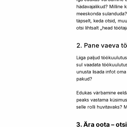
hädavajalikud? Milline 
meeskonda sulanduda? M
täpselt, keda otsid, m
otsi lihtsalt „head tööta
2. Pane vaeva t
Liiga paljud töökuulutu
sul vaadata töökuulutus
unusta lisada infot om
pakud?
Edukas värbamine eeldab
peaks vastama küsimust
selle rolli huvitavaks?
3. Ära oota – otsi