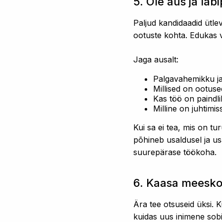
5. Ole aus ja läb
Paljud kandidaadid ütlev
ootuste kohta. Edukas 
Jaga ausalt:
Palgavahemikku ja
Millised on ootus
Kas töö on paindli
Milline on juhtimi
Kui sa ei tea, mis on t
põhineb usaldusel ja us
suurepärase töökoha.
6. Kaasa meesk
Ära tee otsuseid üksi. 
kuidas uus inimene sobi