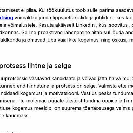
otamisest ei piisa. Kui töökuulutus toob sulle parima saadav
otsing
võimaldab jõuda tippspetsialistide ja juhtideni, kes küll 
le võimalustele. Kasuta aktiivselt LinkedIni, küsi soovitusi, 
dkonnas. Selline proaktiivne lähenemine aitab sul jõuda and
aldkonda ja omavad juba vajalikke kogemusi ning oskusi, mi
protsess lihtne ja selge
juuprotsessid väsitavad kandidaate ja võivad jätta halva mu
tunneb end hinnatuna ja protsess on selge. Valmista ette m
andidaadi kogemust ja motivatsiooni. Vestlus peaks tunduma
amisena - te mõlemad püüate üksteist tundma õppida ja hinn
estluse kogemus meeldib, on suurema tõenäosusega valmis
sse kauemaks.