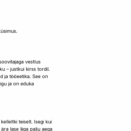
küsimus.
 soovitajaga vestlus
 – justkui kirss tordil.
d ja tööeetika. See on
vigu ja on eduka
leltki teiselt. Isegi kui
ära lase liiga palju aega