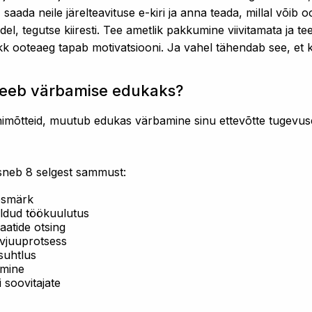
saada neile järelteavituse e-kiri ja anna teada, millal võib
del, tegutse kiiresti. Tee ametlik pakkumine viivitamata ja t
ikk ooteaeg tapab motivatsiooni. Ja vahel tähendab see, et k
teeb värbamise edukaks?
himõtteid, muutub edukas värbamine sinu ettevõtte tugevus
neb 8 selgest sammust:
eesmärk
eldud töökuulutus
aatide otsing
ervjuuprotsess
 suhtlus
mine
 soovitajate