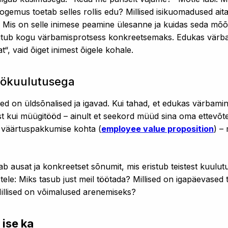
kogemus toetab selles rollis edu? Millised isikuomadused ait
is on selle inimese peamine ülesanne ja kuidas seda mõõ
uutub kogu värbamisprotsess konkreetsemaks. Edukas värba
jat“, vaid õiget inimest õigele kohale.
öökuulutusega
sed on üldsõnalised ja igavad. Kui tahad, et edukas värbamin
t kui müügitööd – ainult et seekord müüd sina oma ettevõte
a väärtuspakkumise kohta (
employee value proposition
) –
 ausat ja konkreetset sõnumit, mis eristub teistest kuulut
ele: Miks tasub just meil töötada? Millised on igapäevased
 Millised on võimalused arenemiseks?
 ise ka