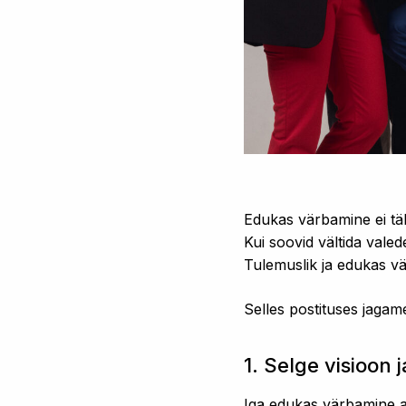
Edukas värbamine ei täh
Kui soovid vältida val
Tulemuslik ja edukas vä
Selles postituses jagame
1. Selge visioon
Iga edukas värbamine a