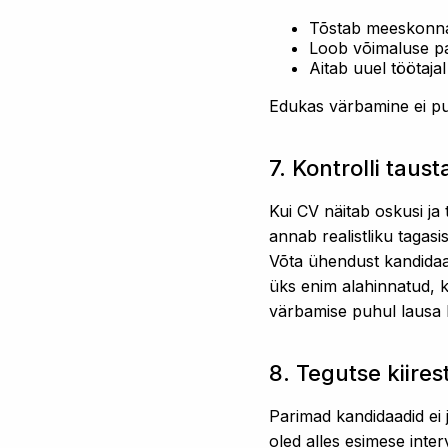
Tõstab meeskonna 
Loob võimaluse par
Aitab uuel töötaja
Edukas värbamine ei pu
7. Kontrolli taust
Kui CV näitab oskusi ja 
annab realistliku tagasi
Võta ühendust kandidaad
üks enim alahinnatud, k
värbamise puhul lausa 
8. Tegutse kiirest
Parimad kandidaadid ei j
oled alles esimese inter