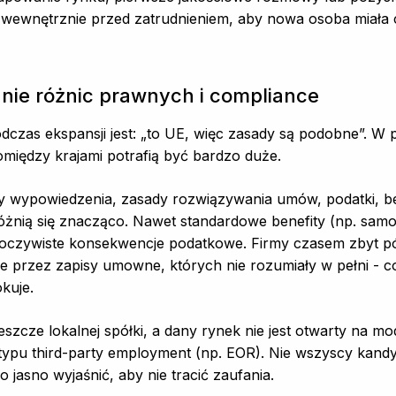
wewnętrznie przed zatrudnieniem, aby nowa osoba miała c
nie różnic prawnych i compliance
czas ekspansji jest: „to UE, więc zasady są podobne”. W 
między krajami potrafią być bardzo duże.
 wypowiedzenia, zasady rozwiązywania umów, podatki, be
nią się znacząco. Nawet standardowe benefity (np. sam
oczywiste konsekwencje podatkowe. Firmy czasem zbyt pó
ie przez zapisy umowne, których nie rozumiały w pełni - c
kuje.
 jeszcze lokalnej spółki, a dany rynek nie jest otwarty na m
ypu third-party employment (np. EOR). Nie wszyscy kandyd
o jasno wyjaśnić, aby nie tracić zaufania.