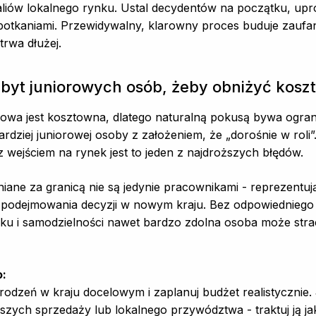
ealiów lokalnego rynku. Ustal decydentów na początku, upro
otkaniami. Przewidywalny, klarowny proces buduje zaufanie
trwa dłużej.
zbyt juniorowych osób, żeby obniżyć koszt
owa jest kosztowna, dlatego naturalną pokusą bywa ogran
ardziej juniorowej osoby z założeniem, że „dorośnie w roli
 wejściem na rynek jest to jeden z najdroższych błędów.
iane za granicą nie są jedynie pracownikami - reprezentuj
b podejmowania decyzji w nowym kraju. Bez odpowiedniego
nku i samodzielności nawet bardzo zdolna osoba może stra
o:
odzeń w kraju docelowym i zaplanuj budżet realistycznie. J
wszych sprzedaży lub lokalnego przywództwa - traktuj ją j