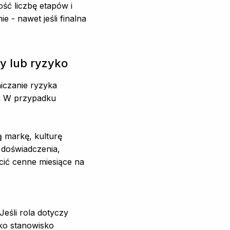
ść liczbę etapów i
 - nawet jeśli finalna
y lub ryzyko
iczanie ryzyka
”. W przypadku
ą markę, kulturę
 doświadczenia,
cić cenne miesiące na
eśli rola dotyczy
ako stanowisko