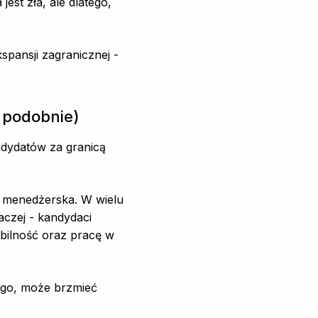
jest zła, ale dlatego,
pansji zagranicznej -
o podobnie)
ndydatów za granicą
ć menedżerska. W wielu
aczej - kandydaci
abilność oraz pracę w
iego, może brzmieć