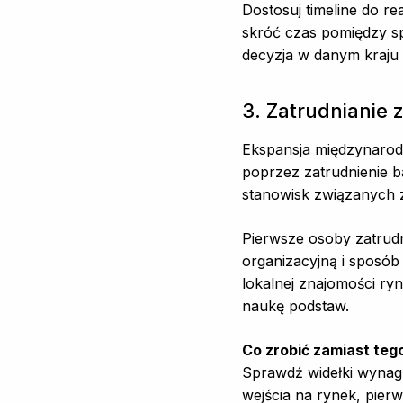
Dostosuj timeline do r
skróć czas pomiędzy sp
decyzja w danym kraju 
3. Zatrudnianie 
Ekspansja międzynarod
poprzez zatrudnienie b
stanowisk związanych z
Pierwsze osoby zatrudn
organizacyjną i sposó
lokalnej znajomości ry
naukę podstaw.
Co zrobić zamiast teg
Sprawdź widełki wynagr
wejścia na rynek, pier