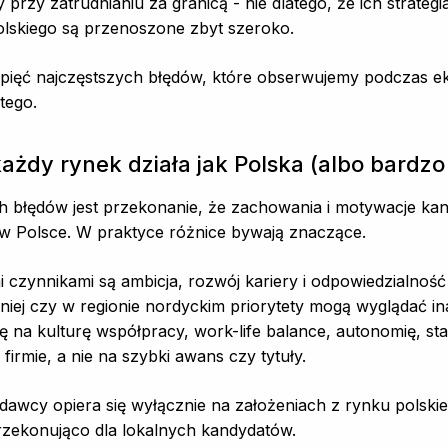
rzy zatrudnianiu za granicą - nie dlatego, że ich strategia 
olskiego są przenoszone zbyt szeroko.
pięć najczęstszych błędów, które obserwujemy podczas eks
tego.
 każdy rynek działa jak Polska (albo bardz
h błędów jest przekonanie, że zachowania i motywacje ka
w Polsce. W praktyce różnice bywają znaczące.
i czynnikami są ambicja, rozwój kariery i odpowiedzialnoś
iej czy w regionie nordyckim priorytety mogą wyglądać in
ę na kulturę współpracy, work-life balance, autonomię, st
irmie, a nie na szybki awans czy tytuły.
dawcy opiera się wyłącznie na założeniach z rynku polsk
przekonująco dla lokalnych kandydatów.