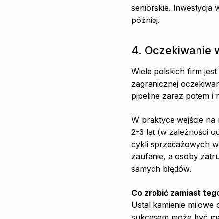
seniorskie. Inwestycj
później.
4. Oczekiwanie 
Wiele polskich firm jes
zagranicznej oczekiwan
pipeline zaraz potem i
W praktyce wejście na 
2-3 lat (w zależności 
cykli sprzedażowych wy
zaufanie, a osoby zatr
samych błędów.
Co zrobić zamiast teg
Ustal kamienie milowe
sukcesem może być map