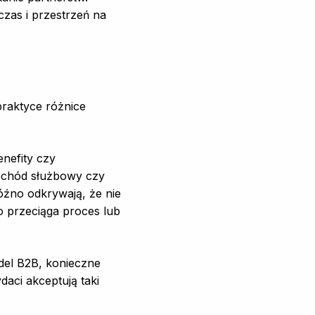
zas i przestrzeń na
praktyce różnice
nefity czy
ochód służbowy czy
źno odkrywają, że nie
o przeciąga proces lub
odel B2B, konieczne
aci akceptują taki