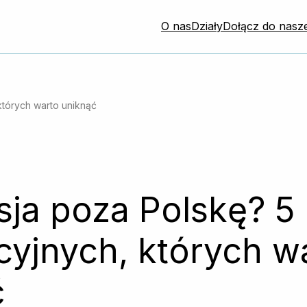
O nas
Działy
Dołącz do nasze
których warto uniknąć
sja poza Polskę? 5
cyjnych, których w
ć