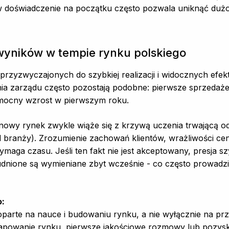
a w doświadczenie na początku często pozwala uniknąć du
wyników w tempie rynku polskiego
t przyzwyczajonych do szybkiej realizacji i widocznych efek
ia zarządu często pozostają podobne: pierwsze sprzedaże 
 mocny wzrost w pierwszym roku.
nowy rynek zwykle wiąże się z krzywą uczenia trwającą o
od branży). Zrozumienie zachowań klientów, wrażliwości cen
maga czasu. Jeśli ten fakt nie jest akceptowany, presja s
udnione są wymieniane zbyt wcześnie - co często prowadz
o:
 oparte na nauce i budowaniu rynku, a nie wyłącznie na 
owanie rynku, pierwsze jakościowe rozmowy lub pozyska