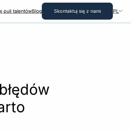
j puli talentów
Blog
Skontaktuj się z nami
PL
 błędów
arto