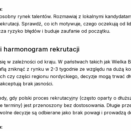
o:
o osobny rynek talentów. Rozmawiaj z lokalnymi kandydatam
ekrutacji. Sprawdź, co ich motywuje, czego oczekują od lid
za ryzyko błędów i buduje zaufanie od początku.
i harmonogram rekrutacji
się w zależności od kraju. W państwach takich jak Wielka B
rafią zniknąć z rynku w 2-3 tygodnie ze względu na dużą k
ch czy części regionu nordyckiego, decyzje mogą trwać dłuż
akceptują brak jasności.
edy, gdy polski proces rekrutacyjny (często oparty o dłużs
e terminy) jest przenoszony bez dostosowania. Długie prze
wolne decyzje są odbierane jako brak powagi i prowadzą d
o: