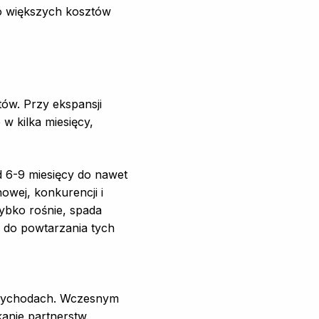
żo większych kosztów
tów. Przy ekspansji
w kilka miesięcy,
d 6-9 miesięcy do nawet
owej, konkurencji i
zybko rośnie, spada
i do powtarzania tych
przychodach. Wczesnym
nie partnerstw.