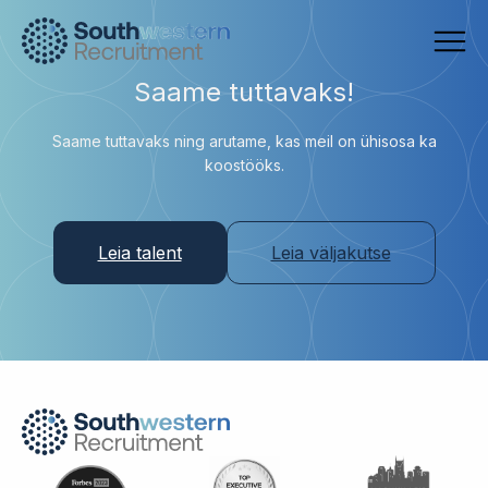
Saame tuttavaks!
Saame tuttavaks ning arutame, kas meil on ühisosa ka
koostööks.
Leia talent
Leia väljakutse