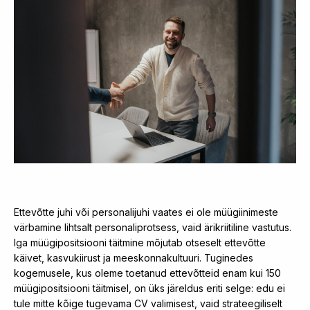
Ettevõtte juhi või personalijuhi vaates ei ole müügiinimeste
värbamine lihtsalt personaliprotsess, vaid ärikriitiline vastutus.
Iga müügipositsiooni täitmine mõjutab otseselt ettevõtte
käivet, kasvukiirust ja meeskonnakultuuri. Tuginedes
kogemusele, kus oleme toetanud ettevõtteid enam kui 150
müügipositsiooni täitmisel, on üks järeldus eriti selge: edu ei
tule mitte kõige tugevama CV valimisest, vaid strateegiliselt