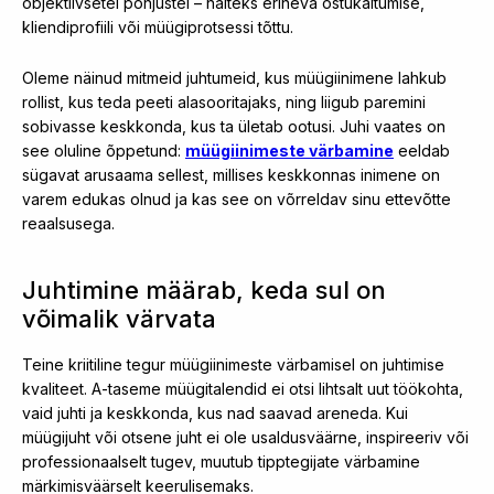
objektiivsetel põhjustel – näiteks erineva ostukäitumise,
kliendiprofiili või müügiprotsessi tõttu.
Oleme näinud mitmeid juhtumeid, kus müügiinimene lahkub
rollist, kus teda peeti alasooritajaks, ning liigub paremini
sobivasse keskkonda, kus ta ületab ootusi. Juhi vaates on
see oluline õppetund:
müügiinimeste värbamine
eeldab
sügavat arusaama sellest, millises keskkonnas inimene on
varem edukas olnud ja kas see on võrreldav sinu ettevõtte
reaalsusega.
Juhtimine määrab, keda sul on
võimalik värvata
Teine kriitiline tegur müügiinimeste värbamisel on juhtimise
kvaliteet. A-taseme müügitalendid ei otsi lihtsalt uut töökohta,
vaid juhti ja keskkonda, kus nad saavad areneda. Kui
müügijuht või otsene juht ei ole usaldusväärne, inspireeriv või
professionaalselt tugev, muutub tipptegijate värbamine
märkimisväärselt keerulisemaks.