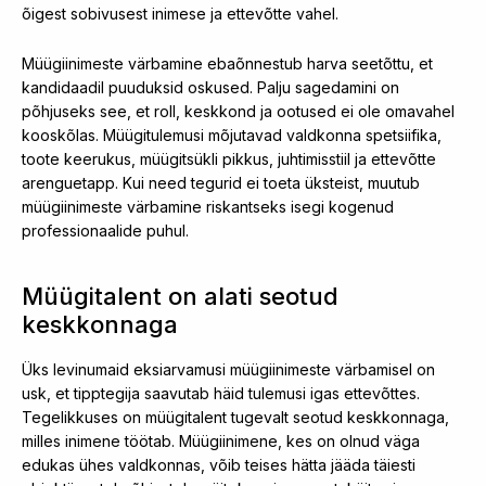
õigest sobivusest inimese ja ettevõtte vahel.
Müügiinimeste värbamine ebaõnnestub harva seetõttu, et
kandidaadil puuduksid oskused. Palju sagedamini on
põhjuseks see, et roll, keskkond ja ootused ei ole omavahel
kooskõlas. Müügitulemusi mõjutavad valdkonna spetsiifika,
toote keerukus, müügitsükli pikkus, juhtimisstiil ja ettevõtte
arenguetapp. Kui need tegurid ei toeta üksteist, muutub
müügiinimeste värbamine riskantseks isegi kogenud
professionaalide puhul.
Müügitalent on alati seotud
keskkonnaga
Üks levinumaid eksiarvamusi müügiinimeste värbamisel on
usk, et tipptegija saavutab häid tulemusi igas ettevõttes.
Tegelikkuses on müügitalent tugevalt seotud keskkonnaga,
milles inimene töötab. Müügiinimene, kes on olnud väga
edukas ühes valdkonnas, võib teises hätta jääda täiesti