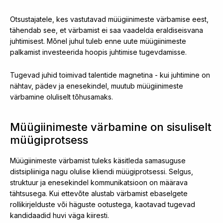
Otsustajatele, kes vastutavad müügiinimeste värbamise eest,
tähendab see, et värbamist ei saa vaadelda eraldiseisvana
juhtimisest. Mõnel juhul tuleb enne uute müügiinimeste
palkamist investeerida hoopis juhtimise tugevdamisse.
Tugevad juhid toimivad talentide magnetina - kui juhtimine on
nähtav, pädev ja enesekindel, muutub müügiinimeste
värbamine oluliselt tõhusamaks.
Müügiinimeste värbamine on sisuliselt
müügiprotsess
Müügiinimeste värbamist tuleks käsitleda samasuguse
distsipliiniga nagu olulise kliendi müügiprotsessi. Selgus,
struktuur ja enesekindel kommunikatsioon on määrava
tähtsusega. Kui ettevõte alustab värbamist ebaselgete
rollikirjelduste või häguste ootustega, kaotavad tugevad
kandidaadid huvi väga kiiresti.