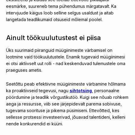
eesmärke, suureneb tema pühendumus märgatavalt. Ka
intervjuude käigus loob selline selgus usaldust ja aitab
langetada teadlikumaid otsuseid mõlemal poolel.
Ainult töökuulutustest ei piisa
Üks suurimaid piiranguid müügiinimeste värbamisel on
lootmine vaid töökuulutustele. Enamik tugevaid müügiinimesi
ei otsi aktiivselt uut rolli - nad keskenduvad tulemustele oma
praeguses ametis.
Seetõttu peab efektiivne müügiinimeste värbamine hõlmama
ka proaktiivseid tegevusi, nagu
sihtotsing
, personaalne
pöördumine ja teadlik võrgustikutöö. Kuigi see nõuab rohkem
aega ja ressursse, viib see järjepidevalt parema sobivuse,
tugevama soorituse ja pikema püsimiseni. Ettevõtted, kes
sellesse protsessi investeerivad, jõuavad talentideni, kelleni
nende konkurendid ei küüni.