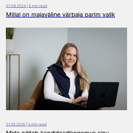
07.08.2024 | 6 min read
Millal on majaväline värbaja parim valik
01.06.2026 | 4 min read
Mida näitab kandidaadikogemus sinu