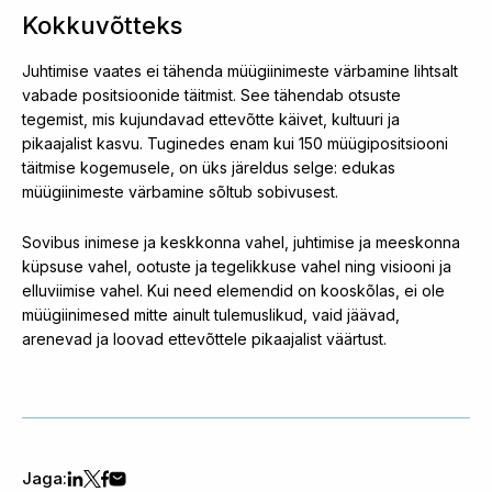
Kokkuvõtteks
Juhtimise vaates ei tähenda müügiinimeste värbamine lihtsalt
vabade positsioonide täitmist. See tähendab otsuste
tegemist, mis kujundavad ettevõtte käivet, kultuuri ja
pikaajalist kasvu. Tuginedes enam kui 150 müügipositsiooni
täitmise kogemusele, on üks järeldus selge: edukas
müügiinimeste värbamine sõltub sobivusest.
Sovibus inimese ja keskkonna vahel, juhtimise ja meeskonna
küpsuse vahel, ootuste ja tegelikkuse vahel ning visiooni ja
elluviimise vahel. Kui need elemendid on kooskõlas, ei ole
müügiinimesed mitte ainult tulemuslikud, vaid jäävad,
arenevad ja loovad ettevõttele pikaajalist väärtust.
Jaga: