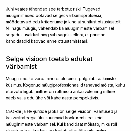
Juhi vaates tähendab see tarbetut riski. Tugevad
müügiinimesed ootavad selget värbamisprotsessi,
mõõdetavaid edu kriteeriume ja kindlat suhtlust otsustajatelt.
Nii nagu müügis, vähendab ka müügiinimeste värbamisel
segadus usaldust ning viib sageli selleni, et parimad
kandidaadid kaovad enne otsustamisfaasi.
Selge visioon toetab edukat
värbamist
Müügiinimeste värbamine ei ole ainult palgaläbirääkimiste
küsimus. Kogenud müügiprofessionaalid tahavad mõista, kuhu
ettevõte liigub, milline on rolli mõju ärikasvule ning milline
näeb välja edu ühe või kahe aasta perspektiivis.
CEO-de ja HR-juhtide jaoks on selge visioon, väärtused ja
kasvustrateegia üks suurimaid konkurentsieeliseid
müügiinimeste värbamisel. Kui kandidaat mõistab, miks roll
eksisteerib ja kuidas see toetab ettevõtte pikaajalisi