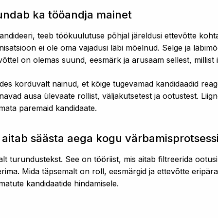
undab ka tööandja mainet
kandideeri, teeb töökuulutuse põhjal järeldusi ettevõtte koht
ganisatsioon ei ole oma vajadusi läbi mõelnud. Selge ja läbi
võttel on olemas suund, eesmärk ja arusaam sellest, millist 
des korduvalt näinud, et kõige tugevamad kandidaadid reag
avad ausa ülevaate rollist, väljakutsetest ja ootustest. Liig
gimata paremaid kandidaate.
 aitab säästa aega kogu värbamisprotsess
alt turundustekst. See on tööriist, mis aitab filtreerida ootus
rima. Mida täpsemalt on roll, eesmärgid ja ettevõtte eripära
atute kandidaatide hindamisele.