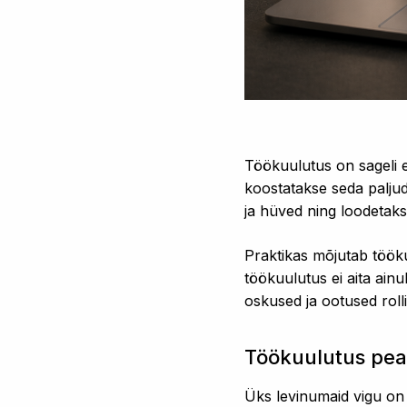
Töökuulutus on sageli e
koostatakse seda paljud
ja hüved ning loodetaks
Praktikas mõjutab töökuu
töökuulutus ei aita ainu
oskused ja ootused roll
Töökuulutus pea
Üks levinumaid vigu on