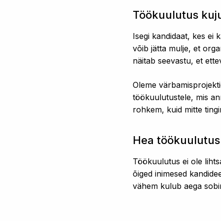
Töökuulutus kuj
Isegi kandidaat, kes ei 
võib jätta mulje, et or
näitab seevastu, et ette
Oleme värbamisprojekti
töökuulutustele, mis ann
rohkem, kuid mitte tin
Hea töökuulutus
Töökuulutus ei ole lihts
õiged inimesed kandidee
vähem kulub aega sobim