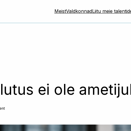
Meist
Valdkonnad
Liitu meie talenti
utus ei ole ametij
ent