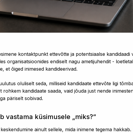
simene kontaktpunkt ettevõtte ja potentsiaalse kandidaadi 
es organisatsioonides endiselt nagu ametijuhendit - loetle
e, et õiged inimesed kandideerivad.
lutus oluliselt seda, milliseid kandidaate ettevõte ligi tõmba
lt rohkem kandidaate saada, vaid jõuda just nende inimesteni
iga päriselt sobivad.
b vastama küsimusele „miks?“
 keskendumine ainult sellele, mida inimene tegema hakkab.