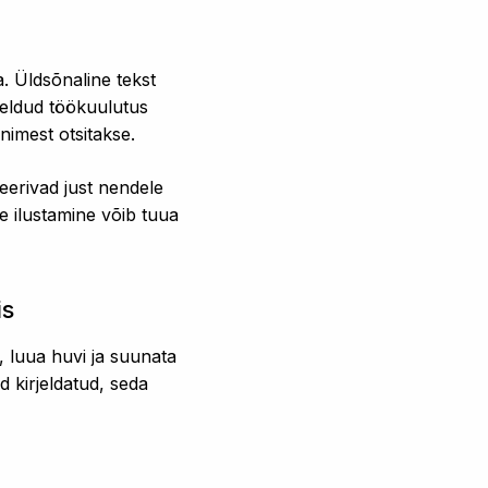
a. Üldsõnaline tekst
mõeldud töökuulutus
inimest otsitakse.
eerivad just nendele
ne ilustamine võib tuua
is
i, luua huvi ja suunata
d kirjeldatud, seda