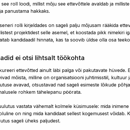
see roll loodi, millist mõju see ettevõttele avaldab ja millis
aja panustama hakkaks.
nseneri rolli kirjeldades on sageli palju mõjusam rääkida et
listest projektidest selle asemel, et koostada pikk nimekiri 
aitab kandidaadil hinnata, kas ta soovib üldse olla osa teeko
did ei otsi lihtsalt töökohta
kureeri ettevõtted ainult läbi palga või pakutavate hüvede. 
ovivad mõista, milline on organisatsiooni juhtimisstiil, kultuu
utuse avavad, otsustavad nad sageli esimeste lõikude põhja
õimalusele rohkem tähelepanu pöörata.
kuulutus vastata vähemalt kolmele küsimusele: mida inimen
s oluline on ning mida kandidaat sellest kogemusest võidab. 
utus sageli üheks paljudest.