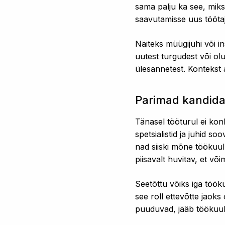
sama palju ka see, miks 
saavutamisse uus tööt
Näiteks müügijuhi või i
uutest turgudest või olu
ülesannetest. Kontekst 
Parimad kandidaa
Tänasel tööturul ei kon
spetsialistid ja juhid so
nad siiski mõne töökuul
piisavalt huvitav, et v
Seetõttu võiks iga töö
see roll ettevõtte jaok
puuduvad, jääb töökuul