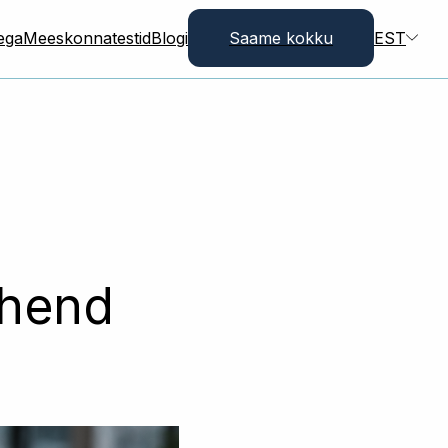
dega
Meeskonnatestid
Blogi
Saame kokku
EST
uhend