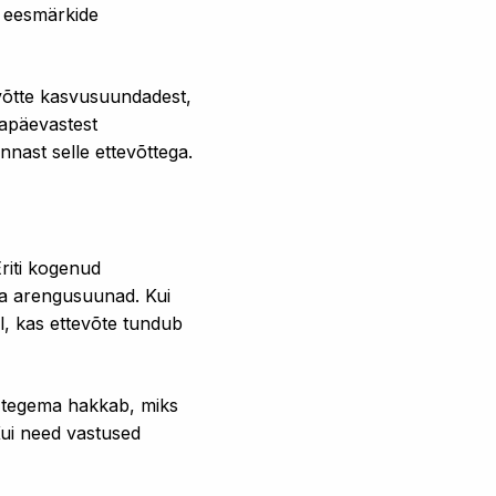
te eesmärkide
tevõtte kasvusuundadest,
igapäevastest
nnast selle ettevõttega.
Eriti kogenud
r ja arengusuunad. Kui
l, kas ettevõte tundub
e tegema hakkab, miks
Kui need vastused