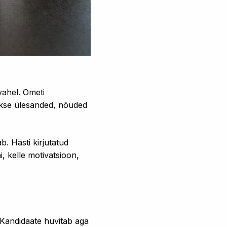
vahel. Ometi
takse ülesanded, nõuded
b. Hästi kirjutatud
, kelle motivatsioon,
 Kandidaate huvitab aga