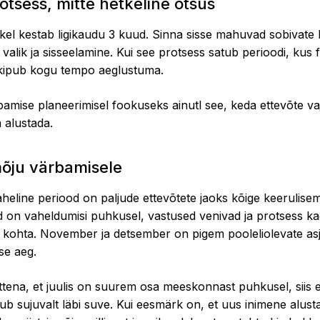
tsess, mitte hetkeline otsus
l kestab ligikaudu 3 kuud. Sinna sisse mahuvad sobivate k
 valik ja sisseelamine. Kui see protsess satub perioodi, kus
 kipub kogu tempo aeglustuma.
bamise planeerimisel fookuseks ainutl see, keda ettevõte vaj
a alustada.
õju värbamisele
 vaheline periood on paljude ettevõtete jaoks kõige keerulis
d on vaheldumisi puhkusel, vastused venivad ja protsess ka
 kohta. November ja detsember on pigem pooleliolevate asj
se aeg.
ttena, et juulis on suurem osa meeskonnast puhkusel, siis ei
gub sujuvalt läbi suve. Kui eesmärk on, et uus inimene alust