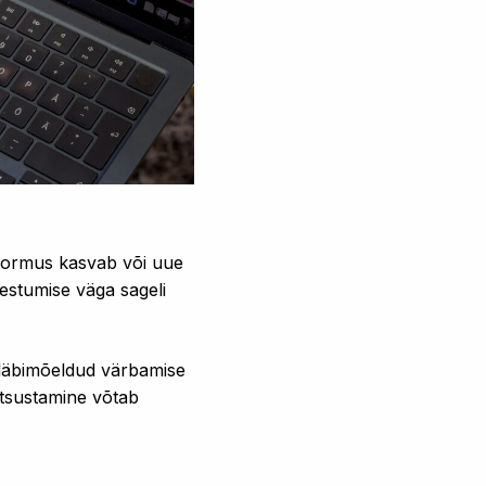
koormus kasvab või uue
estumise väga sageli
i läbimõeldud värbamise
 otsustamine võtab