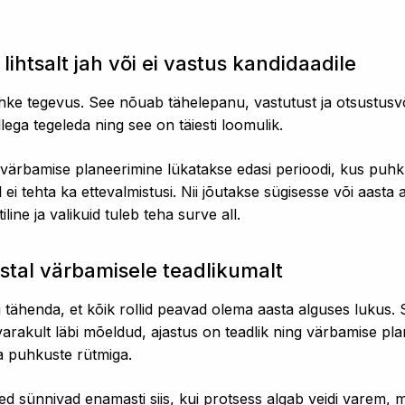
lihtsalt jah või ei vastus kandidaadile
hke tegevus. See nõuab tähelepanu, vastutust ja otsustusvõ
llega tegeleda ning see on täiesti loomulik.
ui värbamise planeerimine lükatakse edasi perioodi, kus pu
ei tehta ka ettevalmistusi. Nii jõutakse sügisesse või aasta
iline ja valikuid tuleb teha surve all.
tal värbamisele teadlikumalt
tähenda, et kõik rollid peavad olema aasta alguses lukus. 
 varakult läbi mõeldud, ajastus on teadlik ning värbamise pl
ja puhkuste rütmiga.
 sünnivad enamasti siis, kui protsess algab veidi varem, mit