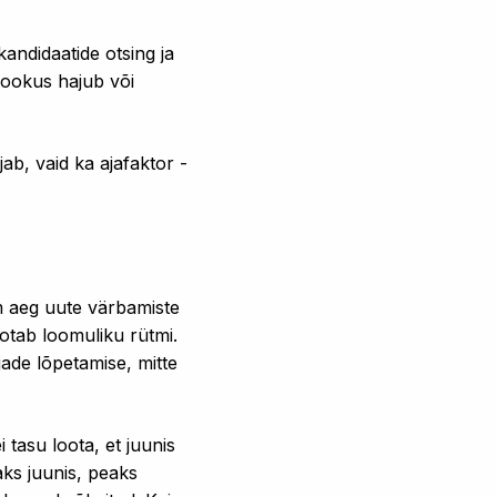
andidaatide otsing ja
 fookus hajub või
ab, vaid ka ajafaktor -
em aeg uute värbamiste
otab loomuliku rütmi.
ade lõpetamise, mitte
 tasu loota, et juunis
aks juunis, peaks