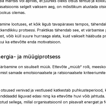
a märtsis või aprillis, et juuniks oleks otsus tehtud ja kokk
atsioonis selgelt vaiksem aeg, on mõistlikum alustada otsin
 fookus olemas.
amine lootuses, et kõik liigub tavapärases tempos, tähendab
atkendlikku protsessi. Praktikas tähendab see, et värbamise 
st, võib küll suure hurraaga alata, kuid vaikselt hääbuda pr
kui ka ettevõtte enda motivatsioon.
ergia- ja müügiprotsess
värbamine on sisuliselt müük. Ettevõte „müüb“ rolli, meesko
ist samade emotsionaalsete ja ratsionaalsete kriteeriumite 
 otsused venivad ja vestluseid katkestab puhkusteperiood, 
daadid liiguvad edasi ning ka ettevõtte huvi võib jahtuda
otud sellega, millal organisatsioonil on piisavalt energiat ja 