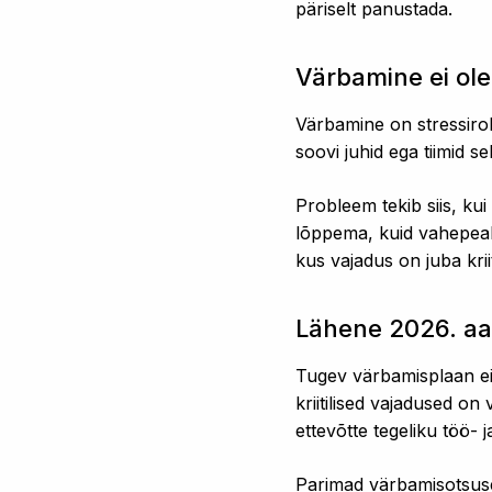
päriselt panustada.
Värbamine ei ole 
Värbamine on stressiro
soovi juhid ega tiimid se
Probleem tekib siis, k
lõppema, kuid vahepeal 
kus vajadus on juba kriit
Lähene 2026. aas
Tugev värbamisplaan ei 
kriitilised vajadused on
ettevõtte tegeliku töö- 
Parimad värbamisotsused