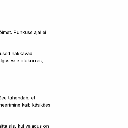
imet. Puhkuse ajal ei
hkused hakkavad
 algusesse olukorras,
See tähendab, et
aneerimine käib käsikäes
te siis, kui vajadus on