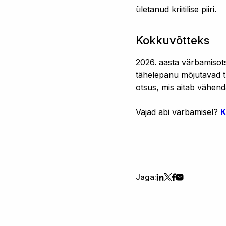
ületanud kriitilise piiri.
Kokkuvõtteks
2026. aasta värbamisots
tähelepanu mõjutavad tu
otsus, mis aitab vähenda
Vajad abi värbamisel?
K
Jaga: