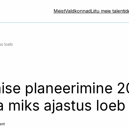
Meist
Valdkonnad
Liitu meie talenti
us loeb
ise planeerimine 2
ja miks ajastus loeb
ent