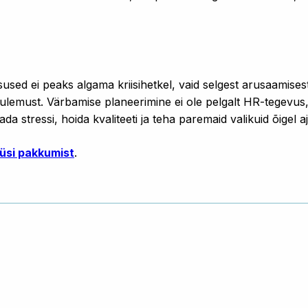
used ei peaks algama kriisihetkel, vaid selgest arusaamisest
lemust. Värbamise planeerimine ei ole pelgalt HR-tegevus, 
da stressi, hoida kvaliteeti ja teha paremaid valikuid õigel aj
üsi pakkumist
.