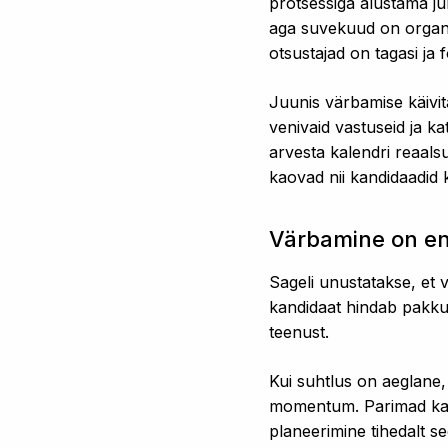
protsessiga alustama jub
aga suvekuud on organis
otsustajad on tagasi ja
Juunis värbamise käivit
venivaid vastuseid ja k
arvesta kalendri reaalsu
kaovad nii kandidaadid 
Värbamine on en
Sageli unustatakse, et 
kandidaat hindab pakkum
teenust.
Kui suhtlus on aeglane,
momentum. Parimad kandi
planeerimine tihedalt se