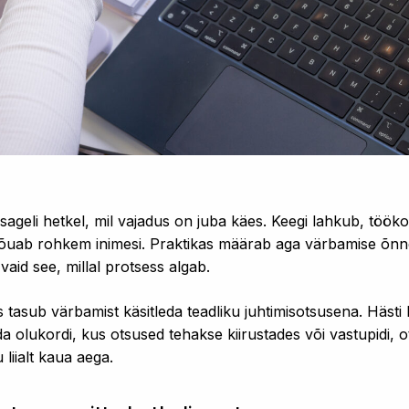
sageli hetkel, mil vajadus on juba käes. Keegi lahkub, töö
õuab rohkem inimesi. Praktikas määrab aga värbamise õnn
 vaid see, millal protsess algab.
 tasub värbamist käsitleda teadliku juhtimisotsusena. Häst
ida olukordi, kus otsused tehakse kiirustades või vastupidi,
 liialt kaua aega.