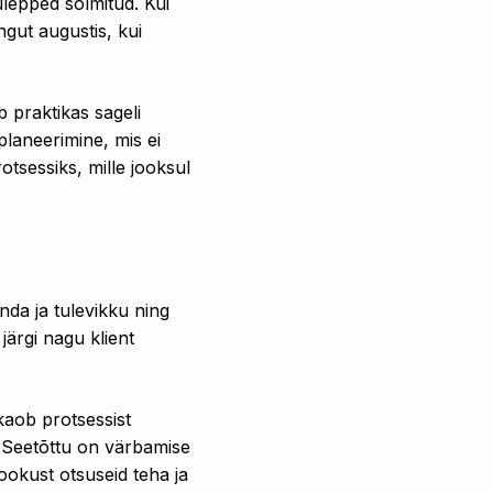
ulepped sõlmitud. Kui
gut augustis, kui
 praktikas sageli
planeerimine, mis ei
otsessiks, mille jooksul
nda ja tulevikku ning
järgi nagu klient
kaob protsessist
. Seetõttu on värbamise
fookust otsuseid teha ja