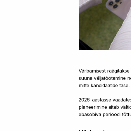
Värbamisest räägitakse 
suuna väljatöötamine n
mitte kandidaatide tase,
2026. aastasse vaadates
planeerimine aitab vält
ebasobiva perioodi tõttu