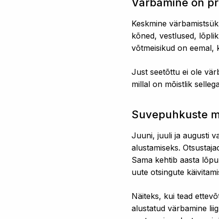
Värbamine on pro
Keskmine värbamistsükke
kõned, vestlused, lõplik
võtmeisikud on eemal,
Just seetõttu ei ole vär
millal on mõistlik selleg
Suvepuhkuste m
Juuni, juuli ja augusti
alustamiseks. Otsustaja
Sama kehtib aasta lõpu
uute otsingute käivitami
Näiteks, kui tead ettevõ
alustatud värbamine lii