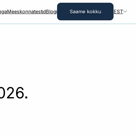
dega
Meeskonnatestid
Blogi
Saame kokku
EST
026.