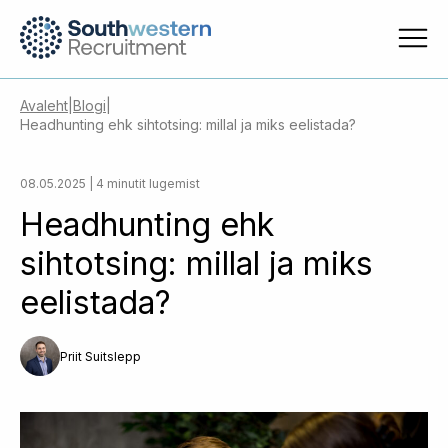
Avaleht
|
Blogi
|
Headhunting ehk sihtotsing: millal ja miks eelistada?
08.05.2025 | 4 minutit lugemist
Headhunting ehk
sihtotsing: millal ja miks
eelistada?
Priit Suitslepp