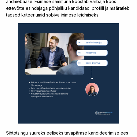
andmebaase. Esimese sammuna koostab värbaja koos
ettevõtte esindajaga põhjaliku kandidaadi profiili ja määratleb
täpsed kriteeriumid sobiva inimese leidmiseks.
Sihtotsingu suureks eeliseks tavapärase kandideerimise ees