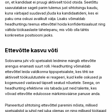
on, et kandidaat ei pruugi aktiivselt tööd otsida. Seetõttu
saavutatakse sageli parim tulemus just sihtotsingu kaudu,
kuna värbajad suudavad jõuda ka kandidaatideni, kes ei
paku oma oskusi avalikult välja. Lisaks võimaldab
headhuntingu teenus ettevõttel hoida konfidentsiaalsust ning
vältida töökaaslaste tähelepanu, mis võib olla tähtis
konkreetse positsiooni jaoks.
Ettevõtte kasvu võti
Sobivaima juhi või spetsialisti leidmine mängib ettevõtte
arengus enamasti suurt rolli. Headhunting võimaldab
ettevõttel leida valdkonna tippspetsialiste, kes tihti ise
aktiivselt töökuulutustele ei reageeri, kuid kelle oskused ja
kogemused vastavad täpselt seatud nõuetele. Seega, on
headhunting efektiivne viis tabada just neid talente, kes
võivad ettevõtte eduloosse märkimisväärse panuse anda.
Planeeritud sihtotsing ettevõttel paremini mõista, millised
spetsialistid ja juhid neil juba olemas on ning milliseid töötajaid