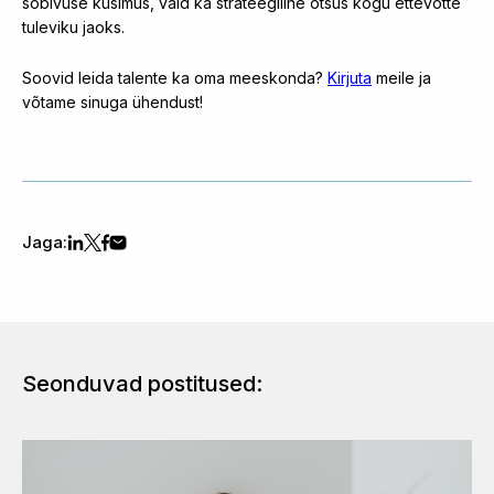
sobivuse küsimus, vaid ka strateegiline otsus kogu ettevõtte
tuleviku jaoks.
Soovid leida talente ka oma meeskonda?
Kirjuta
meile ja
võtame sinuga ühendust!
Jaga:
Seonduvad postitused: