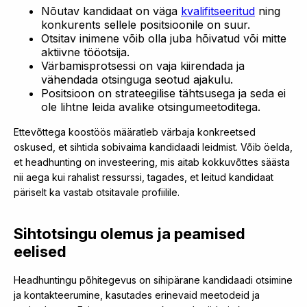
Nõutav kandidaat on väga
kvalifitseeritud
ning
konkurents sellele positsioonile on suur.
Otsitav inimene võib olla juba hõivatud või mitte
aktiivne tööotsija.
Värbamisprotsessi on vaja kiirendada ja
vähendada otsinguga seotud ajakulu.
Positsioon on strateegilise tähtsusega ja seda ei
ole lihtne leida avalike otsingumeetoditega.
Ettevõttega koostöös määratleb värbaja konkreetsed
oskused, et sihtida sobivaima kandidaadi leidmist. Võib öelda,
et headhunting on investeering, mis aitab kokkuvõttes säästa
nii aega kui rahalist ressurssi, tagades, et leitud kandidaat
päriselt ka vastab otsitavale profiilile.
Sihtotsingu olemus ja peamised
eelised
Headhuntingu põhitegevus on sihipärane kandidaadi otsimine
ja kontakteerumine, kasutades erinevaid meetodeid ja