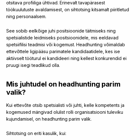
otsitava profiiliga ühtivad. Erinevalt tavapärasest
töökuulutuste avaldamisest, on sihtotsing kitsamalt piiritletud
ning personaalsem.
See sobib eelkõige juhi positsioonide täitmiseks ning
spetsialistide leidmiseks positsioonidele, mis eeldavad
spetsiifilisi teadmisi või kogemust. Headhunting võimaldab
ettevõttele ligipääsu parimatele kandidaatidele, kes ise
aktiivselt tööturul ei kandideeri ning kellest konkurendid ei
pruugi isegi teadlikud olla.
Mis juhtudel on headhunting parim
valik?
Kui ettevõte otsib spetsialisti või juhti, kelle kompetents ja
kogemused mängivad olulist rolli organisatsiooni tuleviku
kujundamisel, on headhunting parim valik.
Sihtotsing on eriti kasulik, kui: