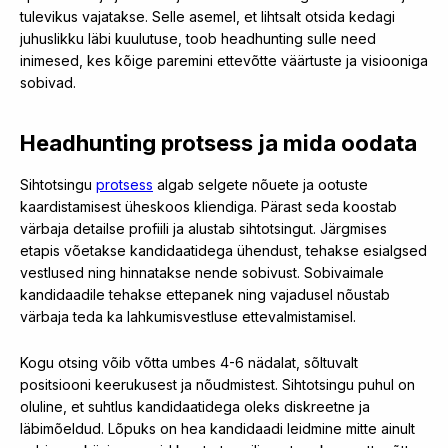
tulevikus vajatakse. Selle asemel, et lihtsalt otsida kedagi
juhuslikku läbi kuulutuse, toob headhunting sulle need
inimesed, kes kõige paremini ettevõtte väärtuste ja visiooniga
sobivad.
Headhunting protsess ja mida oodata
Sihtotsingu
protsess
algab selgete nõuete ja ootuste
kaardistamisest üheskoos kliendiga. Pärast seda koostab
värbaja detailse profiili ja alustab sihtotsingut. Järgmises
etapis võetakse kandidaatidega ühendust, tehakse esialgsed
vestlused ning hinnatakse nende sobivust. Sobivaimale
kandidaadile tehakse ettepanek ning vajadusel nõustab
värbaja teda ka lahkumisvestluse ettevalmistamisel.
Kogu otsing võib võtta umbes 4-6 nädalat, sõltuvalt
positsiooni keerukusest ja nõudmistest. Sihtotsingu puhul on
oluline, et suhtlus kandidaatidega oleks diskreetne ja
läbimõeldud. Lõpuks on hea kandidaadi leidmine mitte ainult